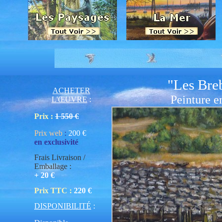
"Les Breb
ACHETER
Peinture e
L'ŒUVRE
:
Prix :
1 550 €
Prix web
:
200
€
en exclusivité
Frais Livraison /
Emballage :
+ 20 €
Prix TTC :
220 €
DISPONIBILITÉ
: