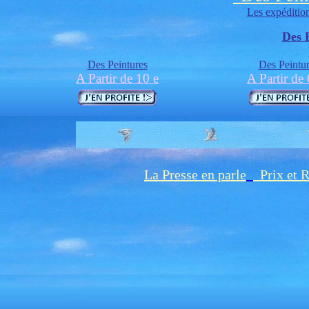
Les expédition
Des 
Des Peintures
Des Peintu
A Partir de 10 e
A Partir de 
La Presse en parle
Prix et