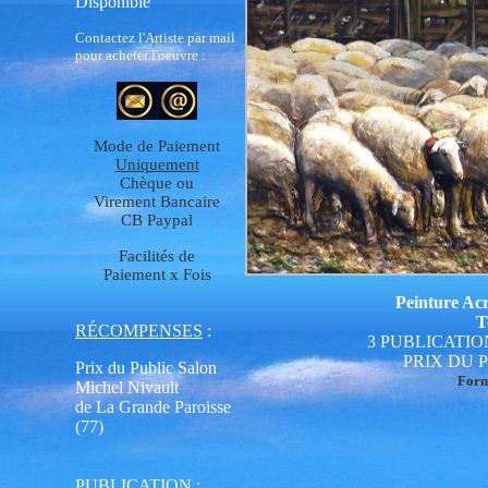
Disponible
Contactez l'Artiste par mail
pour acheter l'oeuvre :
Mode de Paiement
Uniquement
Chèque ou
Virement Bancaire
CB Paypal
Facilités de
Paiement x Fois
Peinture Acr
T
RÉCOMPENSES
:
3 PUBLICATIO
PRIX DU 
Prix du Public
Salon
For
Michel Nivault
de La Grande Paroisse
(77)
PUBLICATION
: