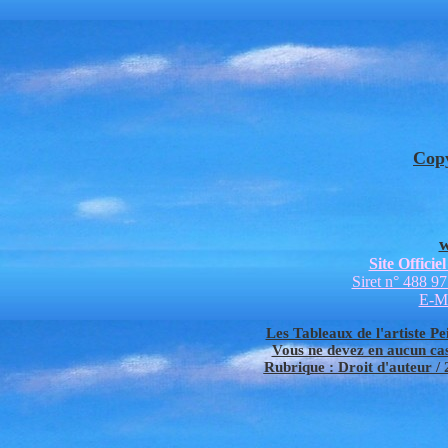
Cop
w
Site Offici
Siret n° 488 9
E-Ma
Les Tableaux de l'artiste Pei
Vous ne devez en aucun cas 
Rubrique : Droit d'auteur / 2