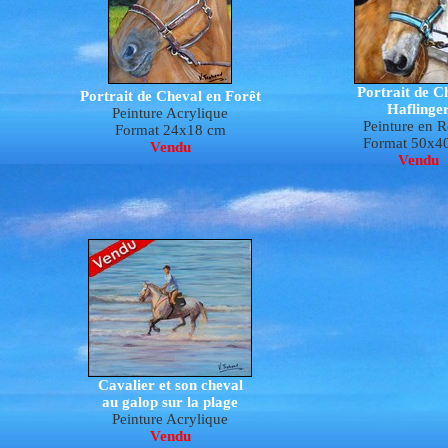
Portrait de C
Portrait de Cheval en Forêt
Haflinge
Peinture Acrylique
P
e
inture en R
Format 24x18 cm
Format 50x4
Vendu
Vendu
Cavalier et son cheval
au galop sur la plage
Peinture Acrylique
Vendu