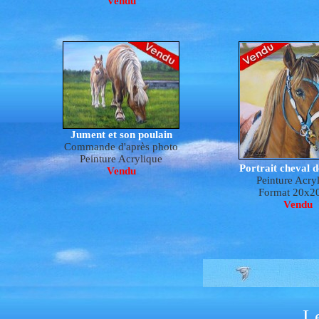
Vendu
Jument et son poulain
Commande d'après photo
Peinture Acrylique
Portrait cheval d
Vendu
Peinture Acry
Format 20x2
Vendu
L