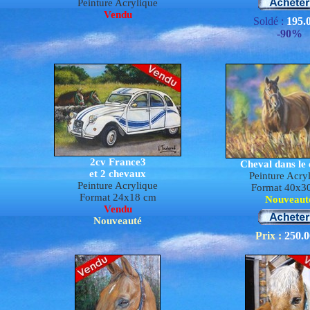
Peinture Acrylique
Vendu
Soldé :
195.
-90%
2cv France3
Cheval dans le
et 2 chevaux
P
e
inture Acry
Peinture Acrylique
Format 40x3
Format 24x18 cm
Nouveaut
Vendu
Nouveauté
Prix :
250
.0