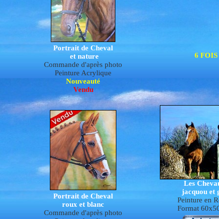
Portrait de Cheval
6 FOI
et nature
Commande d'après photo
Peinture Acrylique
Nouveauté
Vendu
Les Cheva
jacquou et 
Portrait de Cheval
P
e
inture en R
roux et blanc
Format 60x5
Commande d'après photo