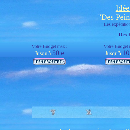
Idée
"Des Pein
Les expédition
Des 
Votre Budget max :
Votre Budget 
50 e
10
Jusqu'à
Jusqu'à