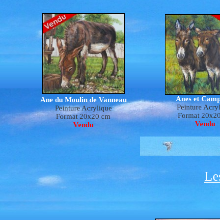
Anes et Cam
Ane du Moulin de Vanneau
Peinture Acry
Peinture Acrylique
Format 20x2
Format 20x20 cm
Vendu
Vendu
Le