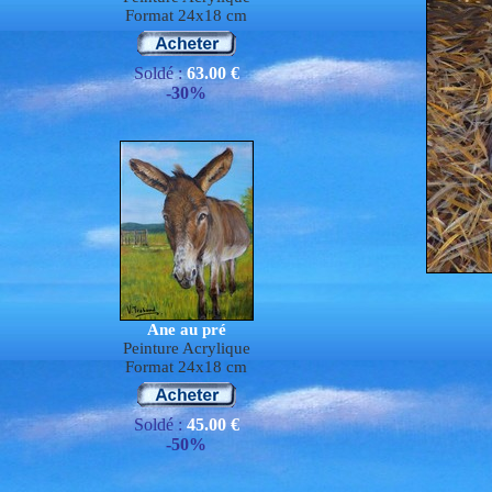
Format 24x18 cm
Soldé :
63.00 €
-30%
Ane au pré
Peinture Acrylique
Format 24x18 cm
Soldé :
45.00 €
-50%