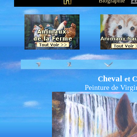
Pe
Biographie
heval
C
et 
Peinture de Virg