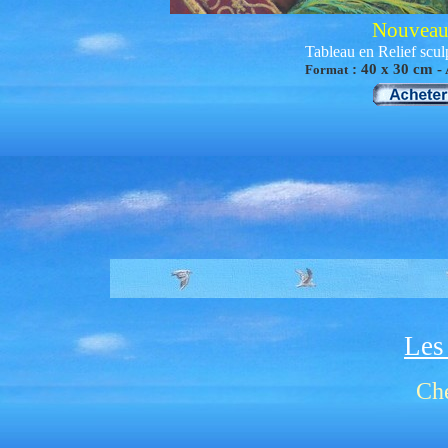
Nouveau
Tableau en Relief scul
:
40
x 30 cm -
Format
Les
Che