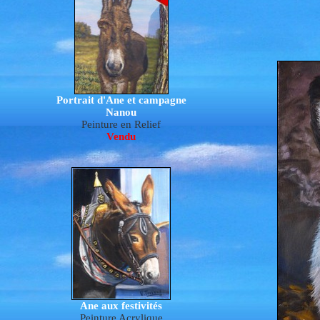
Portrait d'Ane et campagne
Nanou
P
e
inture en Relief
Vendu
Ane aux festivités
Peinture Acrylique