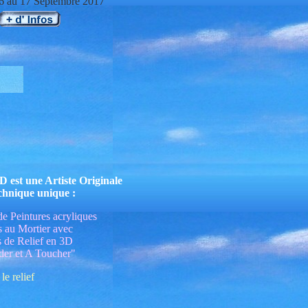
6 au 17 Septembre
2017
est une Artiste Originale
chnique unique :
e Peintures acryliques
s au Mortier avec
s de Relief en 3D
er et A Toucher"
le relief