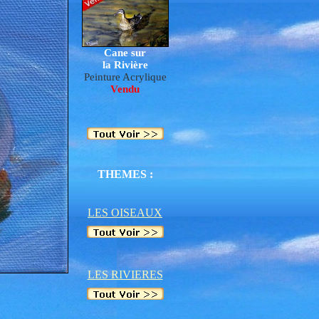
Cane sur
la Rivière
Peinture Acrylique
Vendu
THEME
S
:
LES OISEAUX
LES RIVIERES