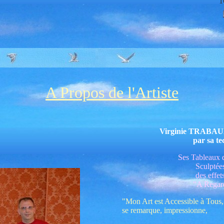
1
A Propos de l'Artiste
Virginie TRABAUD 
par sa te
Ses Tableaux d
Sculptée
des effet
"A Regard
"Mon Art est Accessible à Tous, 
se remarque, impressionne,