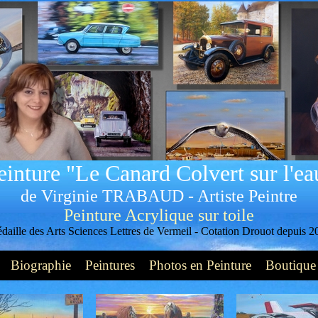
einture "Le Canard Colvert sur l'ea
de Virginie TRABAUD - Artiste Peintre
Peinture Acrylique sur toile
daille des Arts Sciences Lettres de Vermeil -
Cotation Drouot depuis 2
Biographie
Peintures
Photos en Peinture
Boutique