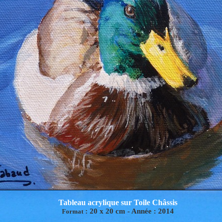
Tableau acrylique sur Toile Châssis
:
20 x 20
cm -
Année :
2014
Format