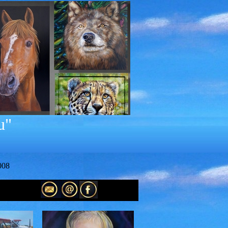
u"
008