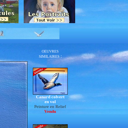
OEUVRES
:
SIMILAIRES
Canard colvert
en vol
Peinture en Relief
Vendu