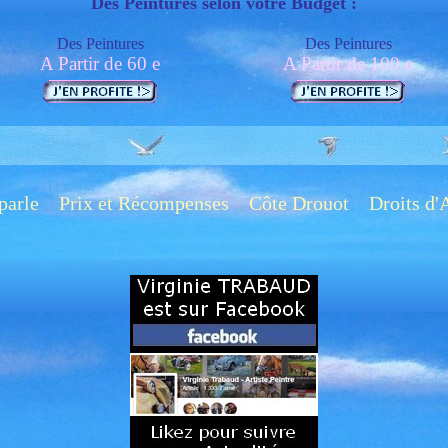
Des Peintures selon votre Budget
:
Des Peintures
Des Peintures
A Partir de 60 e
A Partir de 100 e
parle
Prix et Récompenses
Côte Drouot
Droits d'