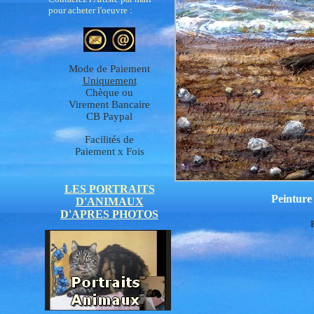
pour acheter l'oeuvre :
Mode de Paiement
Uniquement
Chèque ou
Virement Bancaire
CB Paypal
Facilités de
Paiement x Fois
LES PORTRAITS
Peinture
D'ANIMAUX
D'APRES PHOTOS