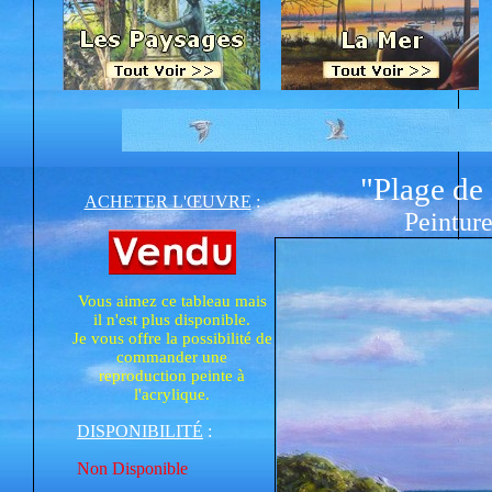
"Plage de 
ACHETER L'ŒUVRE
:
Peinture
Vous aimez ce tableau mais
il n'est plus disponible.
Je vous offre la possibilité de
commander une
reproduction peinte à
l'acrylique.
DISPONIBILITÉ
:
Non Disponible