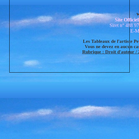
Site Offici
Siret n° 488 9
E-Ma
Les Tableaux de l'artiste Pe
Vous ne devez en aucun cas 
Rubrique : Droit d'auteur / 2