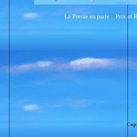
La Presse en parle
Prix et
Cop