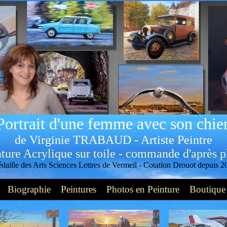
Portrait d'une femme avec son chie
de Virginie TRABAUD - Artiste Peintre
ture Acrylique sur toile - commande d'après 
daille des Arts Sciences Lettres de Vermeil -
Cotation Drouot depuis 2
Biographie
Peintures
Photos en Peinture
Boutique