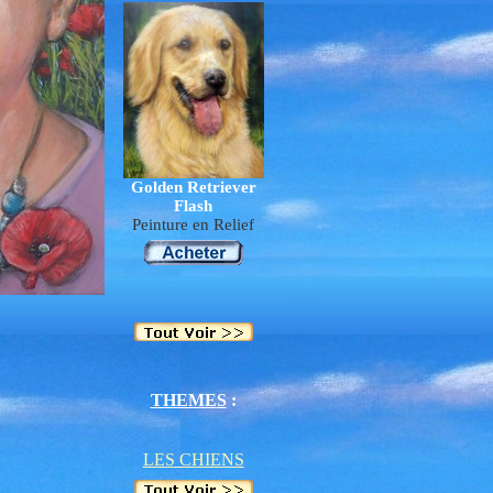
Golden Retriever
Flash
Peinture en Relief
THEME
S
:
LES CHIENS