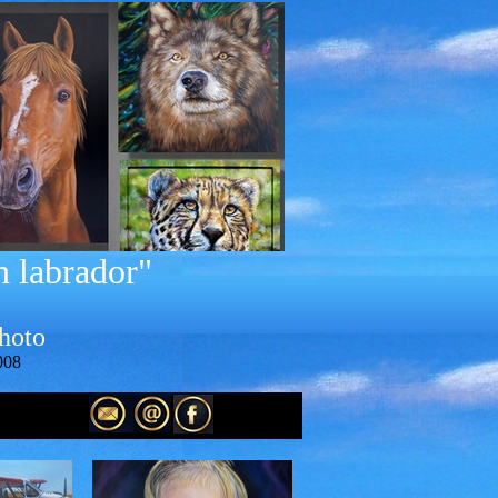
n labrador"
photo
008