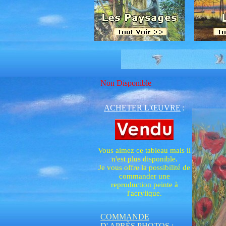
Non Disponible
ACHETER L'ŒUVRE
:
Vous aimez ce tableau mais il
n'est plus disponible.
Je vous offre la possibilité de
commander une
reproduction peinte à
l'acrylique.
COMMANDE
D' APRÈS PHOTO
S :