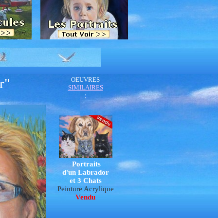
r"
OEUVRES
SIMILAIRES
:
Portraits
d'un Labrador
et 3 Chats
Peinture Acrylique
Vendu