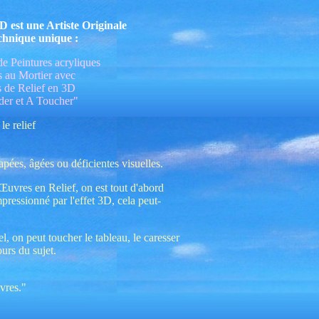
est une Artiste Originale
chnique unique :
e Peintures acryliques
s au Mortier avec
s de Relief en 3D
er et A Toucher"
le relief
ées, âgées ou déficientes visuelles.
Œuvres en Relief, on est tout d'abord
pressionné par l'effet 3D, cela peut-
l, on peut toucher le tableau, le caresser
ours du sujet.
vres."