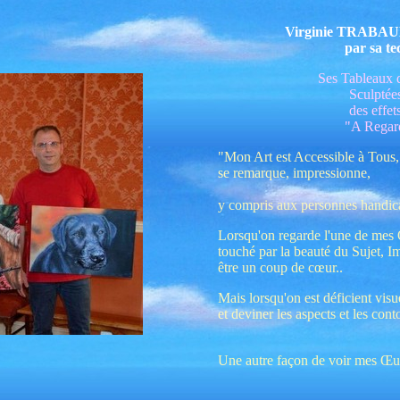
Virginie TRABAUD 
par sa te
Ses Tableaux d
Sculptée
des effet
"A Regard
"Mon Art est Accessible à Tous, 
se remarque, impressionne,
y compris aux personnes handicap
Lorsqu'on regarde l'une de mes 
touché par la beauté du Sujet, Im
être un coup de cœur..
Mais lorsqu'on est déficient visue
et deviner les aspects et les cont
Une autre façon de voir mes Œu