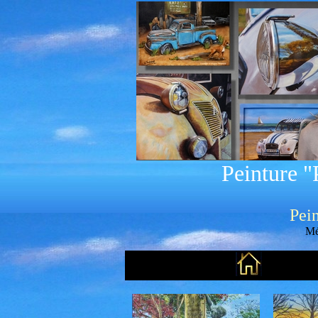
Peinture "
Pein
Mé