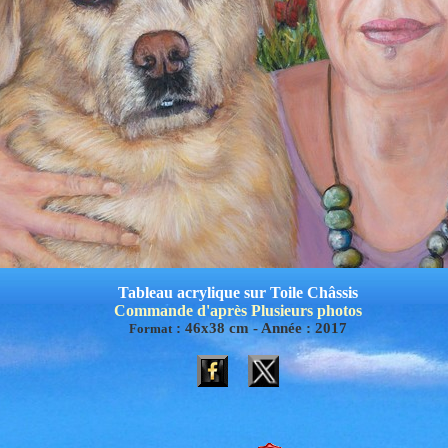
Tableau acrylique sur Toile Châssis
Commande d'après Plusieurs photos
:
46x38
cm -
Année :
2017
Format