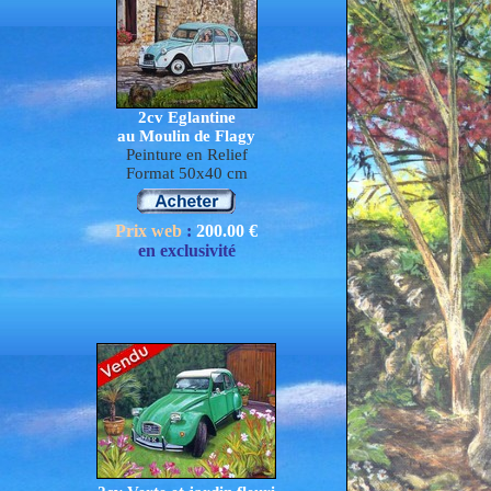
2cv Eglantine
au Moulin de Flagy
Peinture en Relief
Format 50x40 cm
Prix web
:
200.0
0 €
en exclusivité