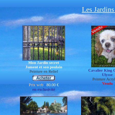
Les Jardins
Mon Jardin secret
Jument et son poulain
Cavalier King 
P
e
inture en Relief
Ulysse
Peinture Acry
Vendu
Prix web
:
80.0
0 €
en exclusivité