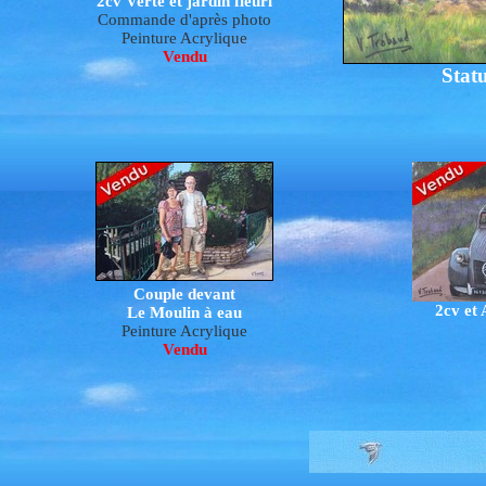
2cv Verte et jardin fleuri
Commande d'après photo
Peinture Acrylique
Vendu
Stat
Couple devant
2cv et
Le Moulin à eau
Peinture Acrylique
Vendu