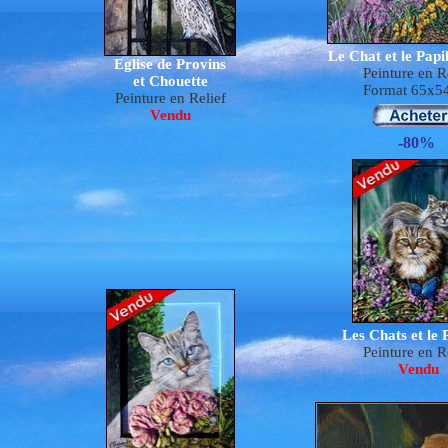
Le Chat et le Papi
Eglise de Provins
Peinture en R
et Chouette
Format 65x5
Peinture en Relief
Vendu
-80%
Les Chats et le 
Peinture en R
Vendu