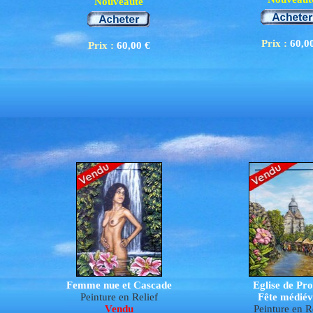
Nouveauté
Prix :
60,0
Prix :
60,00 €
Femme nue et Cascade
Eglise de Pro
Peinture en Relief
Fête médiév
Vendu
P
e
inture en R