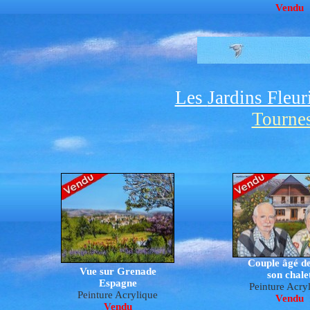
Vendu
Les
Jardins Fleur
Tournes
Couple âgé d
Vue sur Grenade
son chale
Espagne
P
e
inture Acry
Peinture Acrylique
Vendu
Vendu