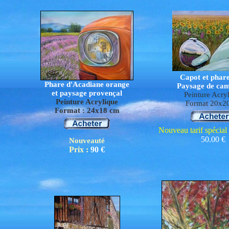
Capot et phar
Phare d'Acadiane orange
Paysage de ca
et paysage provençal
Peinture Acry
Peinture Acrylique
Format 20x2
Format
: 24x18
cm
Nouveau tarif spécial
50.00 €
Nouveauté
Prix :
90 €