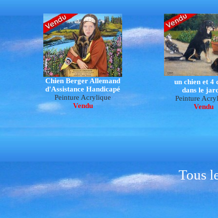
Chien Berger Allemand
un chien et 4 
d'Assistance Handicapé
dans le jar
Peinture Acrylique
Peinture Acry
Vendu
Vendu
Tous l