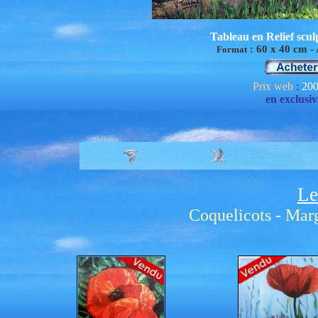
Tableau en Relief scul
:
60
x 40 cm -
Format
Prix web
:
200
en exclusiv
Le
Coquelicots - Mar