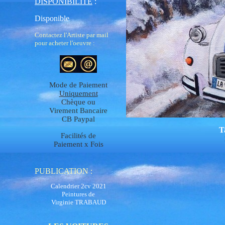
DISPONIBILITÉ
:
Disponible
Contactez l'Artiste par mail
pour acheter l'oeuvre :
Mode de Paiement
Uniquement
Chèque ou
Virement Bancaire
CB Paypal
T
Facilités de
Paiement x Fois
PUBLICATION
:
Calendrier 2cv 2021
Peintures de
Virginie TRABAUD