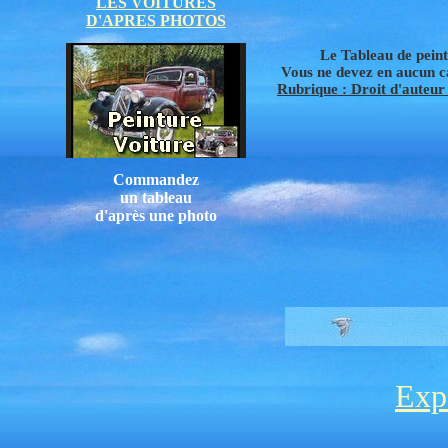
LES VOITURES
D'APRES PHOTOS
Le Tableau de peintu
Vous ne devez en aucun cas
Rubrique : Droit d'auteur /
Commandez
un tableau
d'après une photo
Exp