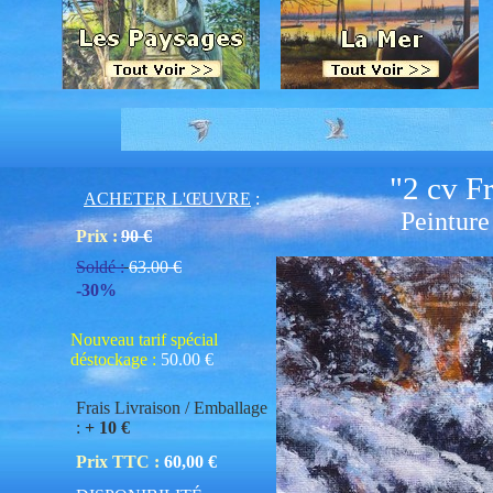
"2 cv Fr
ACHETER L'ŒUVRE
:
Peinture
Prix :
90 €
Soldé :
63.00 €
-30%
Nouveau tarif spécial
déstockage :
50.00 €
Frais Livraison / Emballage
:
+ 10 €
Prix TTC :
60,00 €