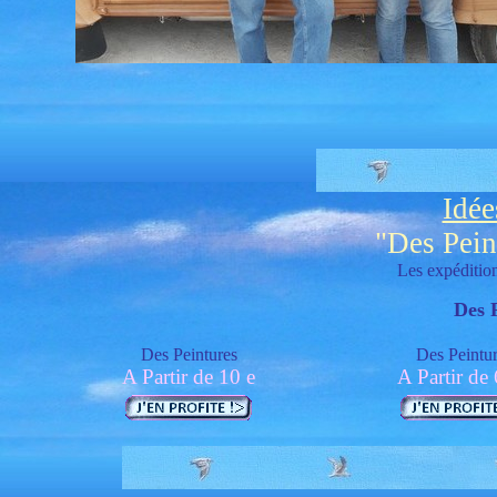
Idée
"Des Pein
Les expédition
Des 
Des Peintures
Des Peintu
A Partir de 10 e
A Partir de 