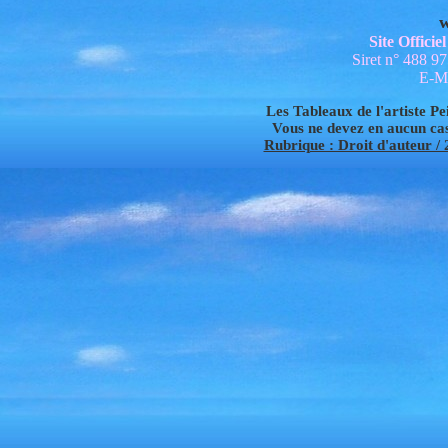
w
Site Offici
Siret n° 488 9
E-Ma
Les Tableaux de l'artiste Pei
Vous ne devez en aucun cas 
Rubrique : Droit d'auteur / 2