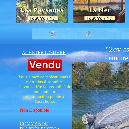
"2cv az
ACHETER L'ŒUVRE
:
Peinture
Vous aimez ce tableau mais il
n'est plus disponible.
Je vous offre la possibilité de
commander une
reproduction peinte à
l'acrylique.
Non Disponible
COMMANDE
D' APRÈS PHOTO
: