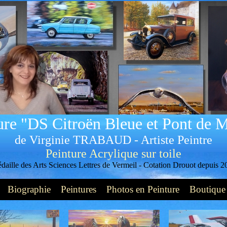
ure "DS Citroën Bleue et Pont de M
de Virginie TRABAUD - Artiste Peintre
Peinture Acrylique sur toile
daille des Arts Sciences Lettres de Vermeil -
Cotation Drouot depuis 2
Biographie
Peintures
Photos en Peinture
Boutique