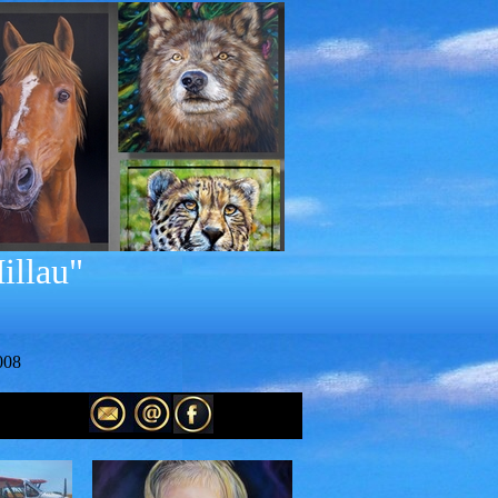
illau"
008