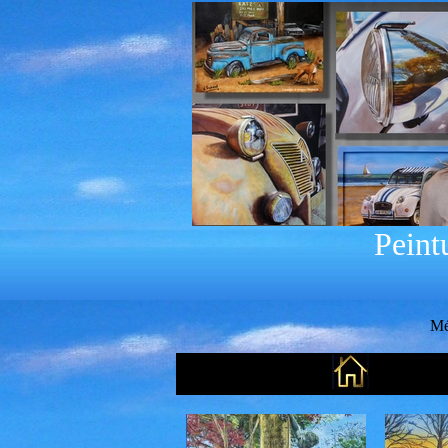
Peint
Mé