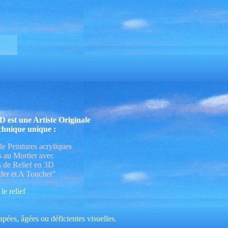
est une Artiste Originale
chnique unique :
e Peintures acryliques
s au Mortier avec
s de Relief en 3D
er et A Toucher"
le relief
ées, âgées ou déficientes visuelles.