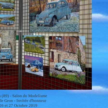
n (89) - Salon du Modelisme
de Gron -
Invitée d'honneur
26 et 27 Octobre 2019