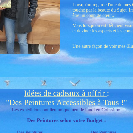
Lorsqu'on regarde l'une de mes 
touché par la beauté du Sujet, Im
être un coup de cœur..
Mais lorsqu'on est déficient visue
et deviner les aspects et les cont
Une autre façon de voir mes Œu
Idées de cadeaux à offrir
:
"Des Peintures Accessibles à Tous !"
Les expéditions ont lieu uniquement le lundi en Colissimo.
Des Peintures selon votre Budget
:
Des Peintures
Des Peintures