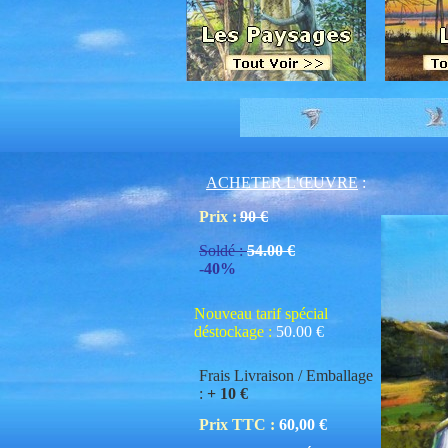
ACHETER L'ŒUVRE
:
Prix :
90 €
Soldé :
54.00 €
-40%
Nouveau tarif spécial
déstockage :
50.00 €
Frais Livraison / Emballage
:
+ 10 €
Prix TTC :
60,00 €