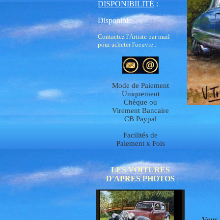
DISPONIBILITÉ
:
Disponible
Contactez l'Artiste par mail
pour acheter l'oeuvre :
Mode de Paiement
Uniquement
Chèque ou
Virement Bancaire
CB Paypal
Facilités de
Paiement x Fois
LES VOITURES
D'APRES PHOTOS
Vous 