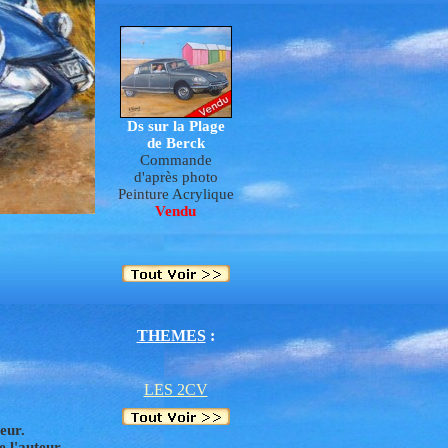
Ds sur la Plage
de Berck
Commande
d'après photo
P
e
inture Acrylique
Vendu
THEME
S
:
LES 2CV
eur.
e l'auteur.