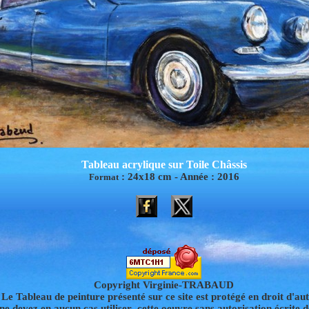
Tableau acrylique sur Toile Châssis
:
24x18
cm -
Année :
2016
Format
Copyright Virginie-TRABAUD
Le Tableau de peinture présenté sur ce site est protégé en droit d'aut
ne devez en aucun cas utiliser cette oeuvre sans autorisation écrite d