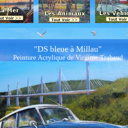
"DS bleue à Millau"
Peinture Acrylique de Virginie Trabaud